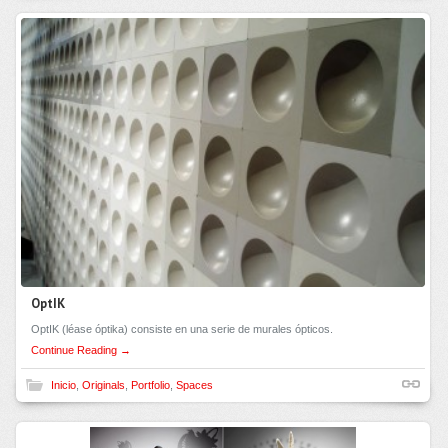
OptIK
OptIK (léase óptika) consiste en una serie de murales ópticos.
Continue Reading →
Inicio
,
Originals
,
Portfolio
,
Spaces