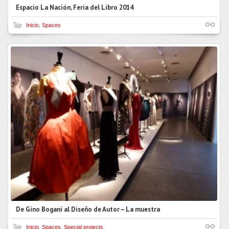
Espacio La Nación, Feria del Libro 2014
Inicio
,
Spaces
De Gino Bogani al Diseño de Autor – La muestra
Inicio
,
Spaces
,
Special projects