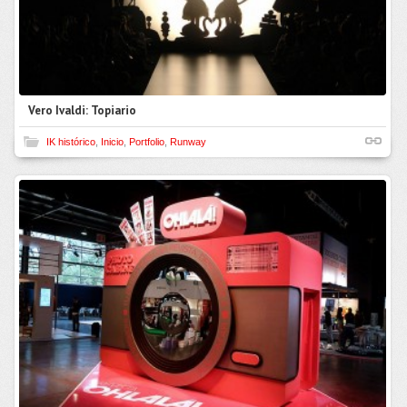
Vero Ivaldi: Topiario
IK histórico
,
Inicio
,
Portfolio
,
Runway