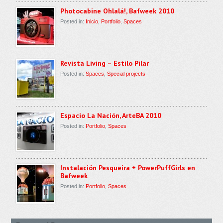
Photocabine Ohlalá!, Bafweek 2010
Posted in:
Inicio
,
Portfolio
,
Spaces
Revista Living – Estilo Pilar
Posted in:
Spaces
,
Special projects
Espacio La Nación, ArteBA 2010
Posted in:
Portfolio
,
Spaces
Instalación Pesqueira + PowerPuffGirls en
Bafweek
Posted in:
Portfolio
,
Spaces