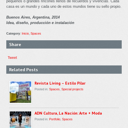
pequeños o grandes rincones llenos de recuerdos y vivencias. Cada
casa es un mundo y cada uno de estos mundos tiene su sello propio.
Buenos Aires, Argentina, 2014
Idea, diseño, producción e instalación
Category
:
Inicio
,
Spaces
Share
Tweet
Related Posts
Revista Living – Estilo Pilar
Posted in:
Spaces
,
Special projects
ADN Cultura, La Nación: Arte + Moda
Posted in:
Portfolio
,
Spaces